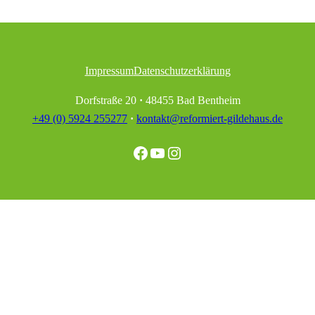
Impressum
Datenschutzerklärung
Dorfstraße 20
·
48455 Bad Bentheim
+49 (0) 5924 255277
·
kontakt@reformiert-gildehaus.de
Facebook
YouTube
Instagram