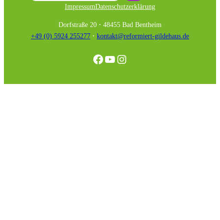
Impressum
Datenschutzerklärung
Dorfstraße 20
·
48455 Bad Bentheim
+49 (0) 5924 255277
·
kontakt@reformiert-gildehaus.de
Facebook
YouTube
Instagram