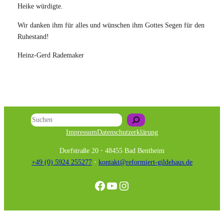
Heike würdigte.
Wir danken ihm für alles und wünschen ihm Gottes Segen für den
Ruhestand!
Heinz-Gerd Rademaker
Suchen
Impressum
Datenschutzerklärung
Dorfstraße 20
·
48455 Bad Bentheim
+49 (0) 5924 255277
·
kontakt@reformiert-gildehaus.de
Facebook
YouTube
Instagram