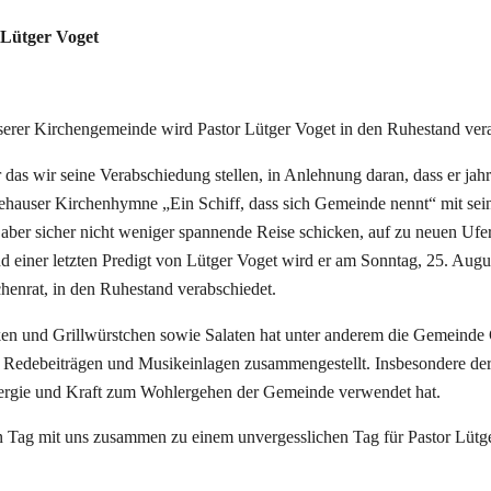
 Lütger Voget
serer Kirchengemeinde wird Pastor Lütger Voget in den Ruhestand vera
r das wir seine Verabschiedung stellen, in Anlehnung daran, dass er jah
dehauser Kirchenhymne „Ein Schiff, dass sich Gemeinde nennt“ mit sei
aber sicher nicht weniger spannende Reise schicken, auf zu neuen Ufern
 einer letzten Predigt von Lütger Voget wird er am Sonntag, 25. Aug
enrat, in den Ruhestand verabschiedet.
en und Grillwürstchen sowie Salaten hat unter anderem die Gemeinde 
 Redebeiträgen und Musikeinlagen zusammengestellt. Insbesondere der 
nergie und Kraft zum Wohlergehen der Gemeinde verwendet hat.
en Tag mit uns zusammen zu einem unvergesslichen Tag für Pastor Lüt