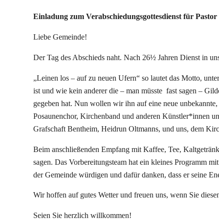
Einladung zum Verabschiedungsgottesdienst für Pastor
Liebe Gemeinde!
Der Tag des Abschieds naht. Nach 26½ Jahren Dienst in un
„Leinen los – auf zu neuen Ufern“ so lautet das Motto, unte
ist und wie kein anderer die – man müsste fast sagen – Gil
gegeben hat. Nun wollen wir ihn auf eine neue unbekannte, 
Posaunenchor, Kirchenband und anderen Künstler*innen und
Grafschaft Bentheim, Heidrun Oltmanns, und uns, dem Kirch
Beim anschließenden Empfang mit Kaffee, Tee, Kaltgetränk
sagen. Das Vorbereitungsteam hat ein kleines Programm mit
der Gemeinde würdigen und dafür danken, dass er seine E
Wir hoffen auf gutes Wetter und freuen uns, wenn Sie dies
Seien Sie herzlich willkommen!