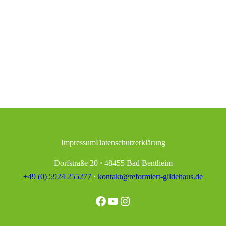
Impressum
Datenschutzerklärung
Dorfstraße 20
·
48455 Bad Bentheim
+49 (0) 5924 255277
·
kontakt@reformiert-gildehaus.de
Facebook
YouTube
Instagram