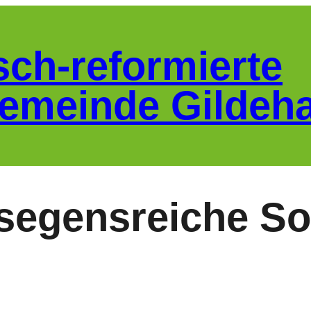
sch-reformierte
emeinde Gildeh
segensreiche S