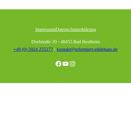
Impressum
Datenschutzerklärung
Dorfstraße 20
·
48455 Bad Bentheim
+49 (0) 5924 255277
·
kontakt@reformiert-gildehaus.de
Facebook
YouTube
Instagram