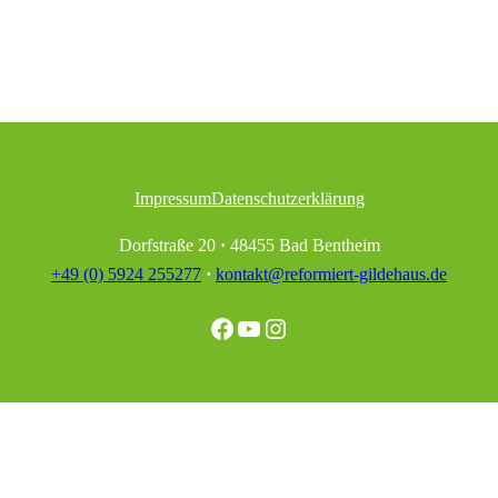
Impressum
Datenschutzerklärung
Dorfstraße 20
·
48455 Bad Bentheim
+49 (0) 5924 255277
·
kontakt@reformiert-gildehaus.de
Facebook
YouTube
Instagram