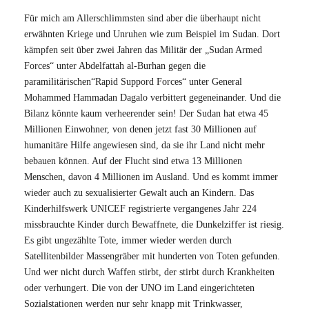
Für mich am Allerschlimmsten sind aber die überhaupt nicht
erwähnten Kriege und Unruhen wie zum Beispiel im Sudan. Dort
kämpfen seit über zwei Jahren das Militär der „Sudan Armed
Forces“ unter Abdelfattah al-Burhan gegen die
paramilitärischen“Rapid Suppord Forces“ unter General
Mohammed Hammadan Dagalo verbittert gegeneinander. Und die
Bilanz könnte kaum verheerender sein! Der Sudan hat etwa 45
Millionen Einwohner, von denen jetzt fast 30 Millionen auf
humanitäre Hilfe angewiesen sind, da sie ihr Land nicht mehr
bebauen können. Auf der Flucht sind etwa 13 Millionen
Menschen, davon 4 Millionen im Ausland. Und es kommt immer
wieder auch zu sexualisierter Gewalt auch an Kindern. Das
Kinderhilfswerk UNICEF registrierte vergangenes Jahr 224
missbrauchte Kinder durch Bewaffnete, die Dunkelziffer ist riesig.
Es gibt ungezählte Tote, immer wieder werden durch
Satellitenbilder Massengräber mit hunderten von Toten gefunden.
Und wer nicht durch Waffen stirbt, der stirbt durch Krankheiten
oder verhungert. Die von der UNO im Land eingerichteten
Sozialstationen werden nur sehr knapp mit Trinkwasser,