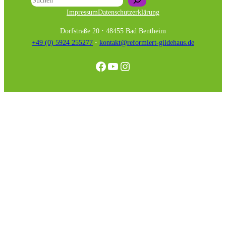
Impressum
Datenschutzerklärung
Dorfstraße 20
·
48455 Bad Bentheim
+49 (0) 5924 255277
·
kontakt@reformiert-gildehaus.de
Facebook
YouTube
Instagram