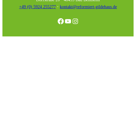
+49 (0) 5924 255277
·
kontakt@reformiert-gildehaus.de
Facebook
YouTube
Instagram