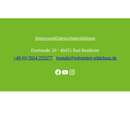
Impressum
Datenschutzerklärung
Dorfstraße 20
·
48455 Bad Bentheim
+49 (0) 5924 255277
·
kontakt@reformiert-gildehaus.de
Facebook
YouTube
Instagram