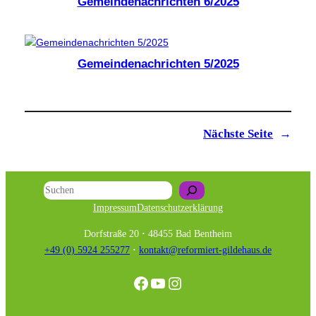
Gemeindenachrichten 6/2025
Gemeindenachrichten 5/2025
Nächste Seite
→
Suchen
Impressum
Datenschutzerklärung
Dorfstraße 20
·
48455 Bad Bentheim
+49 (0) 5924 255277
·
kontakt@reformiert-gildehaus.de
Facebook
YouTube
Instagram