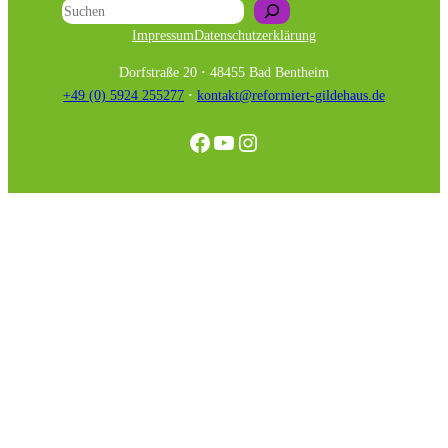
Suchen
Impressum
Datenschutzerklärung
Dorfstraße 20
·
48455 Bad Bentheim
+49 (0) 5924 255277
·
kontakt@reformiert-gildehaus.de
Facebook
YouTube
Instagram