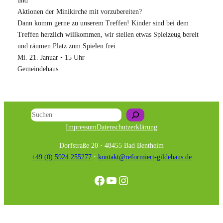
und
Aktionen der Minikirche mit vorzubereiten?
Dann komm gerne zu unserem Treffen! Kinder sind bei dem
Treffen herzlich willkommen, wir stellen etwas Spielzeug bereit
und räumen Platz zum Spielen frei.
Mi. 21. Januar • 15 Uhr
Gemeindehaus
Suchen
Impressum
Datenschutzerklärung
Dorfstraße 20
·
48455 Bad Bentheim
+49 (0) 5924 255277
·
kontakt@reformiert-gildehaus.de
Facebook
YouTube
Instagram