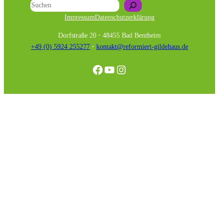
Suchen
Impressum
Datenschutzerklärung
Dorfstraße 20
·
48455 Bad Bentheim
+49 (0) 5924 255277
·
kontakt@reformiert-gildehaus.de
Facebook
YouTube
Instagram