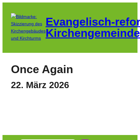
Zum
Inhalt
Evangelisch-refo
springen
Kirchengemeinde
Once Again
22. März 2026