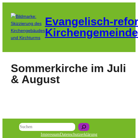
Zum
Inhalt
Evangelisch-refo
springen
Kirchengemeinde
Sommerkirche im Juli
& August
Suchen
Impressum
Datenschutzerklärung