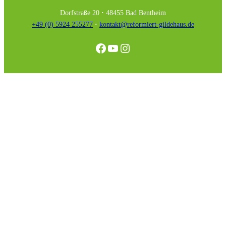
Dorfstraße 20
·
48455 Bad Bentheim
+49 (0) 5924 255277
·
kontakt@reformiert-gildehaus.de
Facebook
YouTube
Instagram