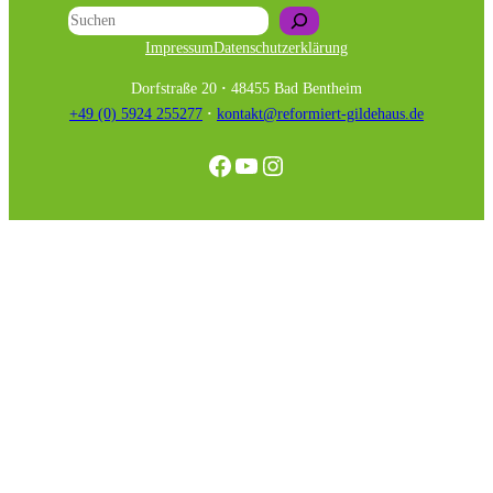
Suchen
Impressum
Datenschutzerklärung
Dorfstraße 20
·
48455 Bad Bentheim
+49 (0) 5924 255277
·
kontakt@reformiert-gildehaus.de
Facebook
YouTube
Instagram