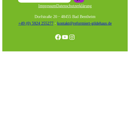
Impressum
Datenschutzerklärung
Dorfstraße 20
·
48455 Bad Bentheim
+49 (0) 5924 255277
·
kontakt@reformiert-gildehaus.de
Facebook
YouTube
Instagram