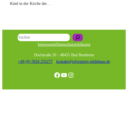
Kind in der Kirche der…
Suchen
Impressum
Datenschutzerklärung
Dorfstraße 20
·
48455 Bad Bentheim
+49 (0) 5924 255277
·
kontakt@reformiert-gildehaus.de
Facebook
YouTube
Instagram