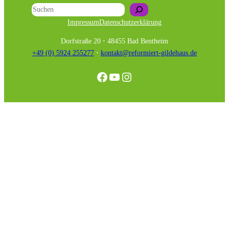
Suchen
Impressum
Datenschutzerklärung
Dorfstraße 20
·
48455 Bad Bentheim
+49 (0) 5924 255277
·
kontakt@reformiert-gildehaus.de
Facebook
YouTube
Instagram